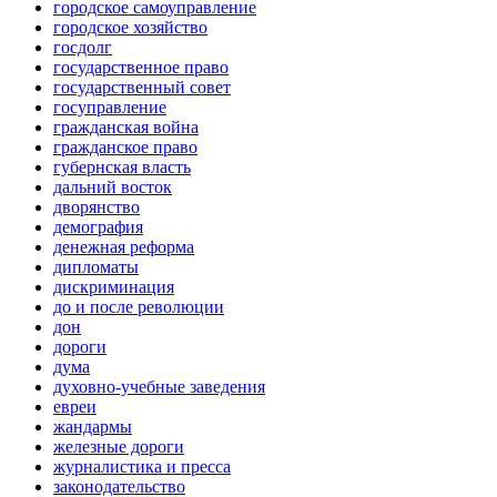
городское самоуправление
городское хозяйство
госдолг
государственное право
государственный совет
госуправление
гражданская война
гражданское право
губернская власть
дальний восток
дворянство
демография
денежная реформа
дипломаты
дискриминация
до и после революции
дон
дороги
дума
духовно-учебные заведения
евреи
жандармы
железные дороги
журналистика и пресса
законодательство