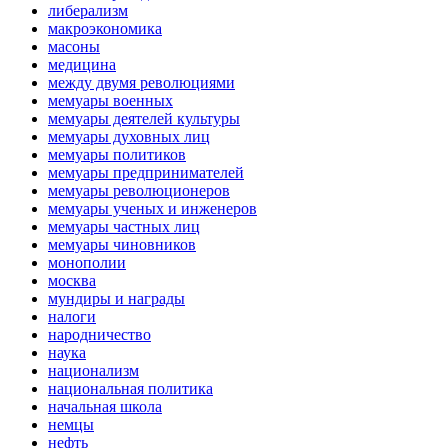
либерализм
макроэкономика
масоны
медицина
между двумя революциями
мемуары военных
мемуары деятелей культуры
мемуары духовных лиц
мемуары политиков
мемуары предпринимателей
мемуары революционеров
мемуары ученых и инженеров
мемуары частных лиц
мемуары чиновников
монополии
москва
мундиры и награды
налоги
народничество
наука
национализм
национальная политика
начальная школа
немцы
нефть