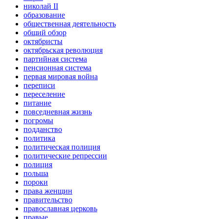
николай II
образование
общественная деятельность
общий обзор
октябристы
октябрьская революция
партийная система
пенсионная система
первая мировая война
переписи
переселение
питание
повседневная жизнь
погромы
подданство
политика
политическая полиция
политические репрессии
полиция
польша
пороки
права женщин
правительство
православная церковь
правые