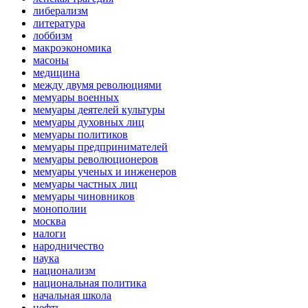
либерализм
литература
лоббизм
макроэкономика
масоны
медицина
между двумя революциями
мемуары военных
мемуары деятелей культуры
мемуары духовных лиц
мемуары политиков
мемуары предпринимателей
мемуары революционеров
мемуары ученых и инженеров
мемуары частных лиц
мемуары чиновников
монополии
москва
налоги
народничество
наука
национализм
национальная политика
начальная школа
нефть