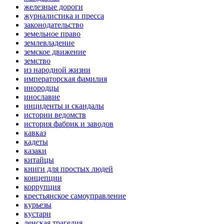
железные дороги
журналистика и пресса
законодательство
земельное право
землевладение
земское движение
земство
из народной жизни
императорская фамилия
инородцы
инославие
инциденты и скандалы
истории ведомств
история фабрик и заводов
кавказ
кадеты
казаки
китайцы
книги для простых людей
концепции
коррупция
крестьянское самоуправление
курьезы
кустари
ленская трагедия