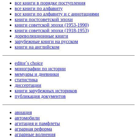
все книги в порядке поступления
все книги по алфавиту
все книги по алфавиту и с аннотациями
книги постсоветской эпохи
книги советской эпохи (1953-1990)
книги советской эпохи (1918-1953)
дореволюционные книги
зарубежные книги на русском
книги на английском
editor`s choice
монографии по истории
мемуары и дневники
статистика
диссертации
книги зарубежных историков
публикация документов
авиация
автомобили
агитация и памфлеты
аграрная реформа
аграрные волнения