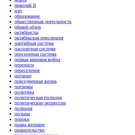
николай II
нэп
образование
общественная деятельность
общий обзор
октябристы
октябрьская революция
партийная система
паспортная система
пенсионная система
первая мировая война
переписи
переселение
питание
повседневная жизнь
погромы
политика
политическая полиция
политические репрессии
полиция
польша
пороки
права женщин
правительство