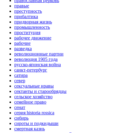
православная церковь
правые
преступность
прибалтика
придворная жизнь
промышленность
проституция
рабочее движение
рабочие
разведка
революционные партии
революция 1905 года
русско-японская война
санкт-петербург
сатира
север
сексуальные нравы
сектанты и старообрядцы
сельское хозяйство
семейное право
сенат
серия historia rossica
сибирь
сироты и подкидыши
смертная казнь