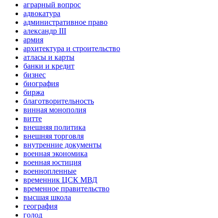
аграрный вопрос
адвокатура
административное право
александр III
армия
архитектура и строительство
атласы и карты
банки и кредит
бизнес
биография
биржа
благотворительность
винная монополия
витте
внешняя политика
внешняя торговля
внутренние документы
военная экономика
военная юстиция
военнопленные
временник ЦСК МВД
временное правительство
высшая школа
география
голод