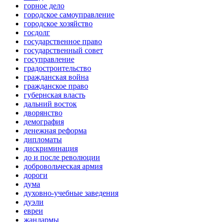
горное дело
городское самоуправление
городское хозяйство
госдолг
государственное право
государственный совет
госуправление
градостроительство
гражданская война
гражданское право
губернская власть
дальний восток
дворянство
демография
денежная реформа
дипломаты
дискриминация
до и после революции
добровольческая армия
дороги
дума
духовно-учебные заведения
дуэли
евреи
жандармы