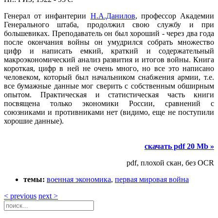
Генерал от инфантерии
Н.А.Данилов
, профессор Академии
Генерального штаба, продолжил свою службу и при
большевиках. Преподаватель он был хороший - через два года
после окончания войны он умудрился собрать множество
цифр и написать емкий, краткий и содержательный
макроэкономический анализ развития и итогов войны. Книга
короткая, цифр в ней не очень много, но все это написано
человеком, который был начальником снабжения армии, т.е.
все бумажные данные мог сверить с собственным обширным
опытом. Практическая и статистическая часть книги
посвящена только экономики России, сравнений с
союзниками и противниками нет (видимо, еще не поступили
хорошие данные).
скачать pdf 20 Mb »
pdf, плохой скан, без OCR
темы:
военная экономика
,
первая мировая война
< previous
next >