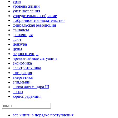
урал
уровень жизни
учет населения
учредительное собрание
фабричное законодательство
февральская революция
финансы
финляндия
флот
цензура
цены
черносотенцы
чрезвычайные ситуации
экономика
электротехника
эмиграция
энергетика
эпидемии
эпоха александра III
эсеры
юриспруденция
все книги в порядке поступления