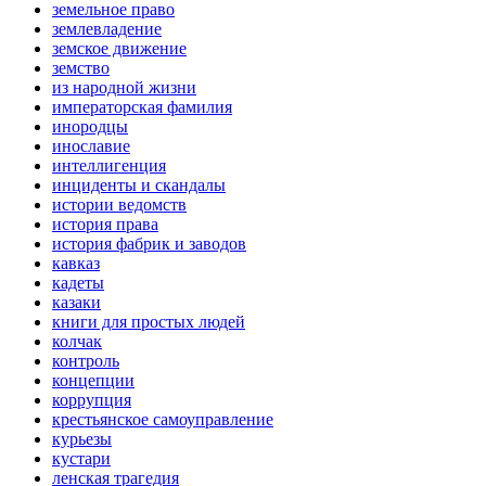
земельное право
землевладение
земское движение
земство
из народной жизни
императорская фамилия
инородцы
инославие
интеллигенция
инциденты и скандалы
истории ведомств
история права
история фабрик и заводов
кавказ
кадеты
казаки
книги для простых людей
колчак
контроль
концепции
коррупция
крестьянское самоуправление
курьезы
кустари
ленская трагедия