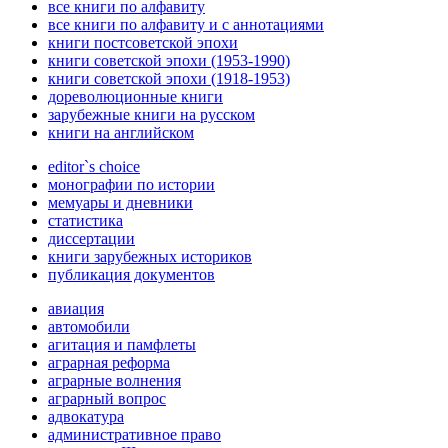
все книги по алфавиту
все книги по алфавиту и с аннотациями
книги постсоветской эпохи
книги советской эпохи (1953-1990)
книги советской эпохи (1918-1953)
дореволюционные книги
зарубежные книги на русском
книги на английском
editor`s choice
монографии по истории
мемуары и дневники
статистика
диссертации
книги зарубежных историков
публикация документов
авиация
автомобили
агитация и памфлеты
аграрная реформа
аграрные волнения
аграрный вопрос
адвокатура
административное право