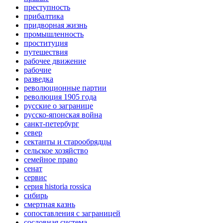
преступность
прибалтика
придворная жизнь
промышленность
проституция
путешествия
рабочее движение
рабочие
разведка
революционные партии
революция 1905 года
русские о загранице
русско-японская война
санкт-петербург
север
сектанты и старообрядцы
сельское хозяйство
семейное право
сенат
сервис
серия historia rossica
сибирь
смертная казнь
сопоставления с заграницей
сословная система