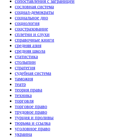
сопоставления с заграницей
сословная система
социал-демократы
социальное дно
социология
соцстрахование
сплетни и слухи
справочные книги
средняя азия
средняя школа
статистика
столыпин
стратегия
судебная система
таможня
театр
теория права
техника
торговля
торговое право
трудовое право
турция и проливы
тюрьма и ссылка
уголовное право
украина