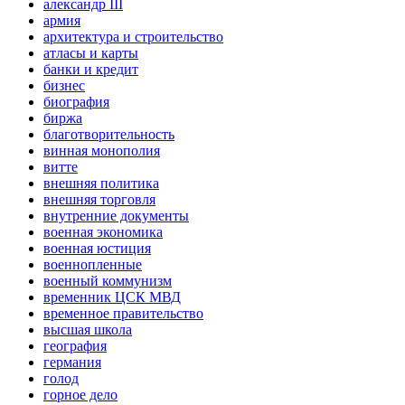
александр III
армия
архитектура и строительство
атласы и карты
банки и кредит
бизнес
биография
биржа
благотворительность
винная монополия
витте
внешняя политика
внешняя торговля
внутренние документы
военная экономика
военная юстиция
военнопленные
военный коммунизм
временник ЦСК МВД
временное правительство
высшая школа
география
германия
голод
горное дело