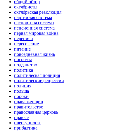
общий обзор
октябристы
октябрьская революция
партийная система
паспортная система
пенсионная система
первая мировая война
переписи
переселение
питание
повседневная жизнь
погромы
подданство
политика
политическая полиция
политические репрессии
полиция
польша
пороки
права женщин
правительство
православная церковь
правые
преступность
прибалтика