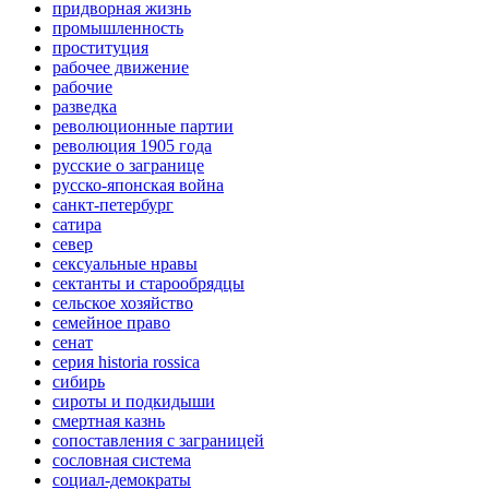
придворная жизнь
промышленность
проституция
рабочее движение
рабочие
разведка
революционные партии
революция 1905 года
русские о загранице
русско-японская война
санкт-петербург
сатира
север
сексуальные нравы
сектанты и старообрядцы
сельское хозяйство
семейное право
сенат
серия historia rossica
сибирь
сироты и подкидыши
смертная казнь
сопоставления с заграницей
сословная система
социал-демократы