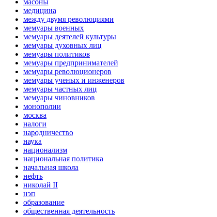
масоны
медицина
между двумя революциями
мемуары военных
мемуары деятелей культуры
мемуары духовных лиц
мемуары политиков
мемуары предпринимателей
мемуары революционеров
мемуары ученых и инженеров
мемуары частных лиц
мемуары чиновников
монополии
москва
налоги
народничество
наука
национализм
национальная политика
начальная школа
нефть
николай II
нэп
образование
общественная деятельность