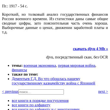
Пг.: 1917 - 54 с.
Короткий, но толковый анализ государственных финансов
России военного времени. Из статистики даны самые общие
сводные цифры, зато пояснительная часть очень хороша.
Выборочные данные о ценах, движении заработной платы и
т.д.
скачать djvu 4 Mb »
djvu, посредственный скан, без OCR
темы:
военная экономика
,
первая мировая война
,
финансы
также по теме:
Дементьев Г.Д. Во что обошлась нашему
государственному казначейству война с Японией
< previous
next >
все книги в порядке поступления
все книги по алфавиту
все книги по алфавиту и с аннотациями