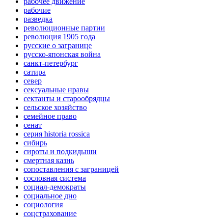
рабочее движение
рабочие
разведка
революционные партии
революция 1905 года
русские о загранице
русско-японская война
санкт-петербург
сатира
север
сексуальные нравы
сектанты и старообрядцы
сельское хозяйство
семейное право
сенат
серия historia rossica
сибирь
сироты и подкидыши
смертная казнь
сопоставления с заграницей
сословная система
социал-демократы
социальное дно
социология
соцстрахование