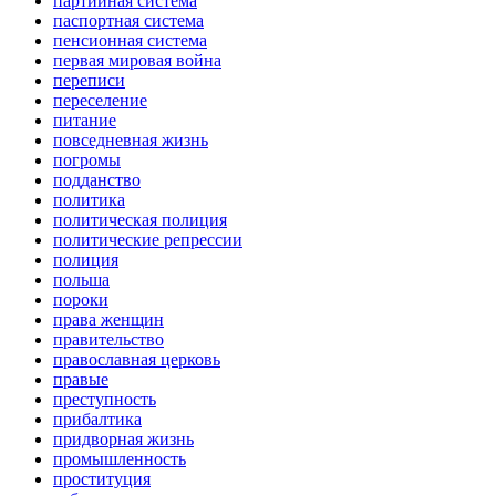
партийная система
паспортная система
пенсионная система
первая мировая война
переписи
переселение
питание
повседневная жизнь
погромы
подданство
политика
политическая полиция
политические репрессии
полиция
польша
пороки
права женщин
правительство
православная церковь
правые
преступность
прибалтика
придворная жизнь
промышленность
проституция