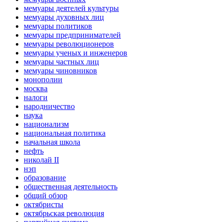
мемуары деятелей культуры
мемуары духовных лиц
мемуары политиков
мемуары предпринимателей
мемуары революционеров
мемуары ученых и инженеров
мемуары частных лиц
мемуары чиновников
монополии
москва
налоги
народничество
наука
национализм
национальная политика
начальная школа
нефть
николай II
нэп
образование
общественная деятельность
общий обзор
октябристы
октябрьская революция