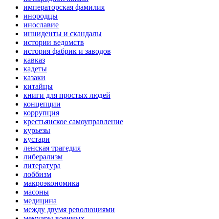
императорская фамилия
инородцы
инославие
инциденты и скандалы
истории ведомств
история фабрик и заводов
кавказ
кадеты
казаки
китайцы
книги для простых людей
концепции
коррупция
крестьянское самоуправление
курьезы
кустари
ленская трагедия
либерализм
литература
лоббизм
макроэкономика
масоны
медицина
между двумя революциями
мемуары военных