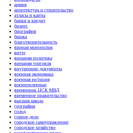
армия
архитектура и строительство
атласы и карты
банки и кредит
бизнес
биография
биржа
благотворительность
винная монополия
витте
внешняя политика
внешняя торговля
внутренние документы
военная экономика
военная юстиция
военнопленные
временник ЦСК МВД
временное правительство
высшая школа
география
голод
горное дело
городское самоуправление
городское хозяйство
государственное право