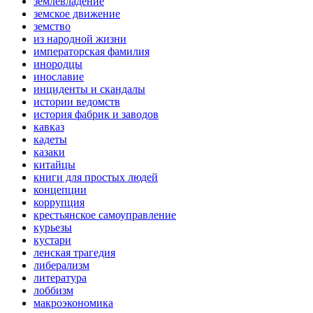
землевладение
земское движение
земство
из народной жизни
императорская фамилия
инородцы
инославие
инциденты и скандалы
истории ведомств
история фабрик и заводов
кавказ
кадеты
казаки
китайцы
книги для простых людей
концепции
коррупция
крестьянское самоуправление
курьезы
кустари
ленская трагедия
либерализм
литература
лоббизм
макроэкономика