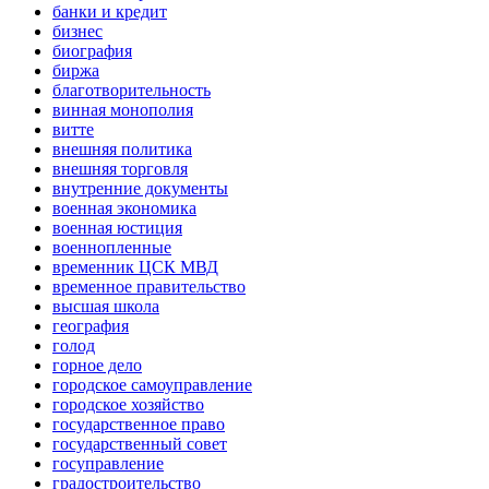
банки и кредит
бизнес
биография
биржа
благотворительность
винная монополия
витте
внешняя политика
внешняя торговля
внутренние документы
военная экономика
военная юстиция
военнопленные
временник ЦСК МВД
временное правительство
высшая школа
география
голод
горное дело
городское самоуправление
городское хозяйство
государственное право
государственный совет
госуправление
градостроительство