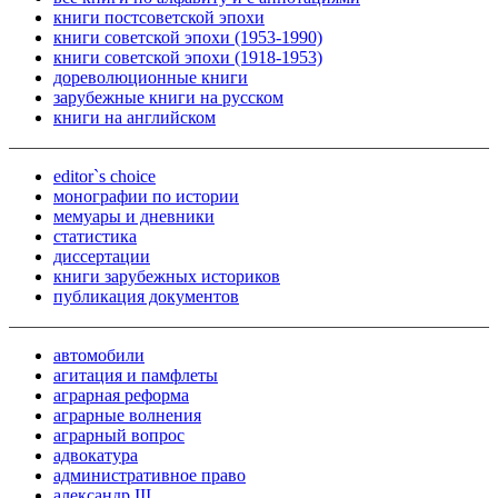
книги постсоветской эпохи
книги советской эпохи (1953-1990)
книги советской эпохи (1918-1953)
дореволюционные книги
зарубежные книги на русском
книги на английском
editor`s choice
монографии по истории
мемуары и дневники
статистика
диссертации
книги зарубежных историков
публикация документов
автомобили
агитация и памфлеты
аграрная реформа
аграрные волнения
аграрный вопрос
адвокатура
административное право
александр III