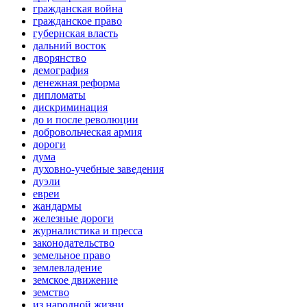
гражданская война
гражданское право
губернская власть
дальний восток
дворянство
демография
денежная реформа
дипломаты
дискриминация
до и после революции
добровольческая армия
дороги
дума
духовно-учебные заведения
дуэли
евреи
жандармы
железные дороги
журналистика и пресса
законодательство
земельное право
землевладение
земское движение
земство
из народной жизни