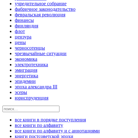
учредительное собрание
фабричное законодательство
февральская революция
финансы
финляндия
флот
цензура
цены
черносотенцы
чрезвычайные ситуации
экономика
электротехника
эмиграция
энергетика
эпидемии
эпоха александра III
эсеры
юриспруденция
все книги в порядке поступления
все книги по алфавиту
все книги по алфавиту и с аннотациями
книги постсоветской эпохи