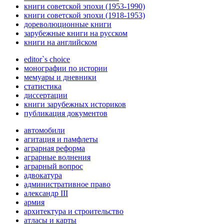
книги советской эпохи (1953-1990)
книги советской эпохи (1918-1953)
дореволюционные книги
зарубежные книги на русском
книги на английском
editor`s choice
монографии по истории
мемуары и дневники
статистика
диссертации
книги зарубежных историков
публикация документов
автомобили
агитация и памфлеты
аграрная реформа
аграрные волнения
аграрный вопрос
адвокатура
административное право
александр III
армия
архитектура и строительство
атласы и карты