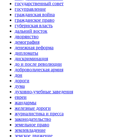
государственный совет
госуправление
гражданская война
гражданское право
губернская власть
дальний восток
дворянство
демография
денежная реформа
дипломаты
дискриминация
до и после революции
добровольческая армия
дон
дороги
дума
духовно-учебные заведения
евреи
жандармы
железные дороги
журналистика и пресса
законодательство
земельное право
землевладение
земское движение