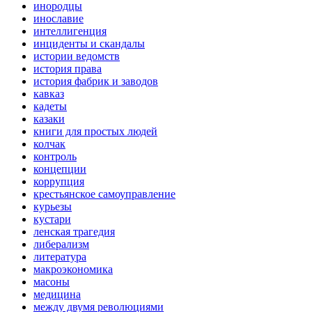
инородцы
инославие
интеллигенция
инциденты и скандалы
истории ведомств
история права
история фабрик и заводов
кавказ
кадеты
казаки
книги для простых людей
колчак
контроль
концепции
коррупция
крестьянское самоуправление
курьезы
кустари
ленская трагедия
либерализм
литература
макроэкономика
масоны
медицина
между двумя революциями