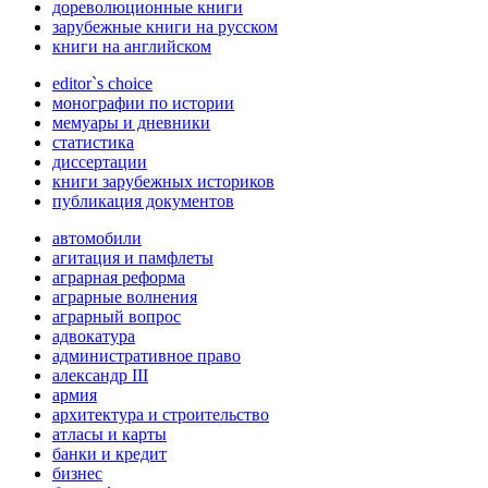
дореволюционные книги
зарубежные книги на русском
книги на английском
editor`s choice
монографии по истории
мемуары и дневники
статистика
диссертации
книги зарубежных историков
публикация документов
автомобили
агитация и памфлеты
аграрная реформа
аграрные волнения
аграрный вопрос
адвокатура
административное право
александр III
армия
архитектура и строительство
атласы и карты
банки и кредит
бизнес