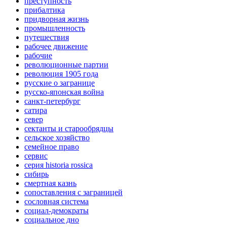
преступность
прибалтика
придворная жизнь
промышленность
путешествия
рабочее движение
рабочие
революционные партии
революция 1905 года
русские о загранице
русско-японская война
санкт-петербург
сатира
север
сектанты и старообрядцы
сельское хозяйство
семейное право
сервис
серия historia rossica
сибирь
смертная казнь
сопоставления с заграницей
сословная система
социал-демократы
социальное дно