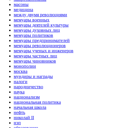
масоны
медицина
между двумя революциями
мемуары военных
мемуары деятелей культуры
мемуары духовных лиц
мемуары политиков
мемуары предпринимателей
мемуары революционеров
мемуары ученых и инженеров
мемуары частных лиц
мемуары чиновников
монополии
москва
мундиры и награды
налоги
народничество
наука
национализм
национальная политика
начальная школа
нефть
николай II
нэп
образование