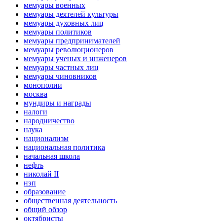
мемуары военных
мемуары деятелей культуры
мемуары духовных лиц
мемуары политиков
мемуары предпринимателей
мемуары революционеров
мемуары ученых и инженеров
мемуары частных лиц
мемуары чиновников
монополии
москва
мундиры и награды
налоги
народничество
наука
национализм
национальная политика
начальная школа
нефть
николай II
нэп
образование
общественная деятельность
общий обзор
октябристы