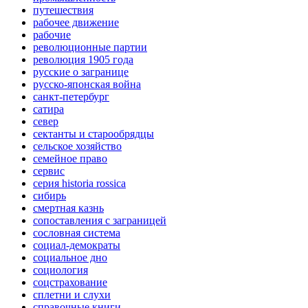
путешествия
рабочее движение
рабочие
революционные партии
революция 1905 года
русские о загранице
русско-японская война
санкт-петербург
сатира
север
сектанты и старообрядцы
сельское хозяйство
семейное право
сервис
серия historia rossica
сибирь
смертная казнь
сопоставления с заграницей
сословная система
социал-демократы
социальное дно
социология
соцстрахование
сплетни и слухи
справочные книги