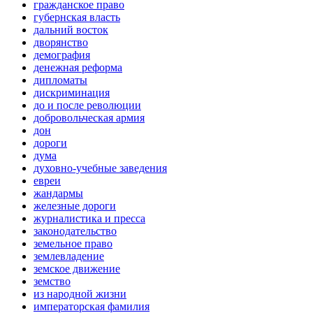
гражданское право
губернская власть
дальний восток
дворянство
демография
денежная реформа
дипломаты
дискриминация
до и после революции
добровольческая армия
дон
дороги
дума
духовно-учебные заведения
евреи
жандармы
железные дороги
журналистика и пресса
законодательство
земельное право
землевладение
земское движение
земство
из народной жизни
императорская фамилия