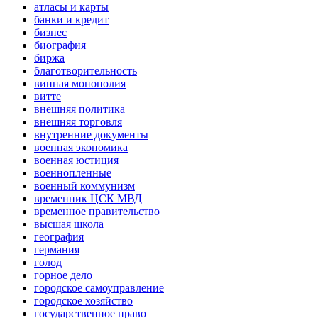
атласы и карты
банки и кредит
бизнес
биография
биржа
благотворительность
винная монополия
витте
внешняя политика
внешняя торговля
внутренние документы
военная экономика
военная юстиция
военнопленные
военный коммунизм
временник ЦСК МВД
временное правительство
высшая школа
география
германия
голод
горное дело
городское самоуправление
городское хозяйство
государственное право