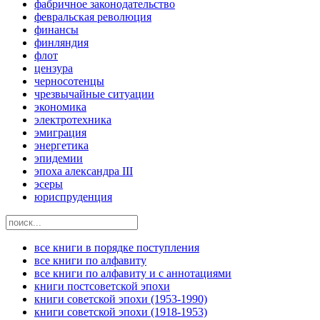
фабричное законодательство
февральская революция
финансы
финляндия
флот
цензура
черносотенцы
чрезвычайные ситуации
экономика
электротехника
эмиграция
энергетика
эпидемии
эпоха александра III
эсеры
юриспруденция
все книги в порядке поступления
все книги по алфавиту
все книги по алфавиту и с аннотациями
книги постсоветской эпохи
книги советской эпохи (1953-1990)
книги советской эпохи (1918-1953)