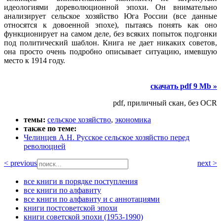
идеологиями дореволюционной эпохи. Он внимательно
анализирует сельское хозяйство Юга России (все данные
относятся к довоенной эпохе), пытаясь понять как оно
функционирует на самом деле, без всяких попыток подгонки
под политический шаблон. Книга не дает никаких советов,
она просто очень подробно описывает ситуацию, имевшую
место к 1914 году.
скачать pdf 9 Mb »
pdf, приличный скан, без OCR
темы:
сельское хозяйство
,
экономика
также по теме:
Челинцев А.Н. Русское сельское хозяйство перед
революцией
< previous
next >
все книги в порядке поступления
все книги по алфавиту
все книги по алфавиту и с аннотациями
книги постсоветской эпохи
книги советской эпохи (1953-1990)