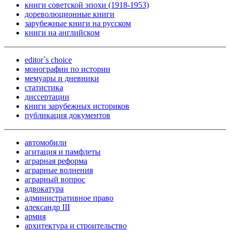
книги советской эпохи (1918-1953)
дореволюционные книги
зарубежные книги на русском
книги на английском
editor`s choice
монографии по истории
мемуары и дневники
статистика
диссертации
книги зарубежных историков
публикация документов
автомобили
агитация и памфлеты
аграрная реформа
аграрные волнения
аграрный вопрос
адвокатура
административное право
александр III
армия
архитектура и строительство