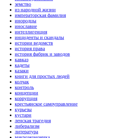
земство
из народной жизни
императорская фамилия
инородцы
инославие
интеллигенция
инциденты и скандалы
истории ведомств
история права
история фабрик и заводов
кавказ
кадеты
казаки
книги для простых людей
колчак
контроль
концепции
коррупция
крестьянское самоуправление
курьезы
кустари
ленская трагедия
либерализм
литература
макроэкономика