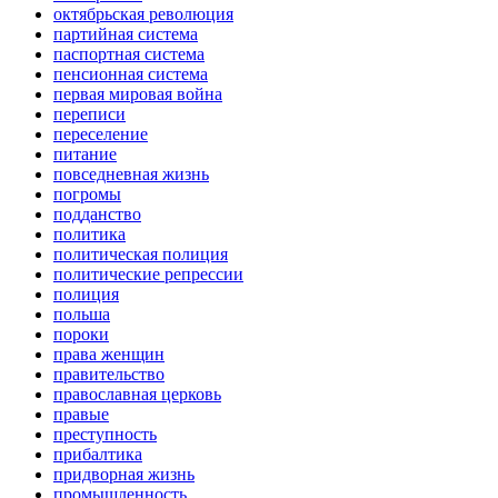
октябрьская революция
партийная система
паспортная система
пенсионная система
первая мировая война
переписи
переселение
питание
повседневная жизнь
погромы
подданство
политика
политическая полиция
политические репрессии
полиция
польша
пороки
права женщин
правительство
православная церковь
правые
преступность
прибалтика
придворная жизнь
промышленность