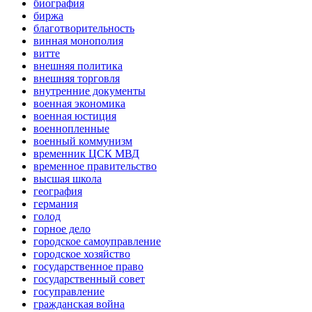
биография
биржа
благотворительность
винная монополия
витте
внешняя политика
внешняя торговля
внутренние документы
военная экономика
военная юстиция
военнопленные
военный коммунизм
временник ЦСК МВД
временное правительство
высшая школа
география
германия
голод
горное дело
городское самоуправление
городское хозяйство
государственное право
государственный совет
госуправление
гражданская война