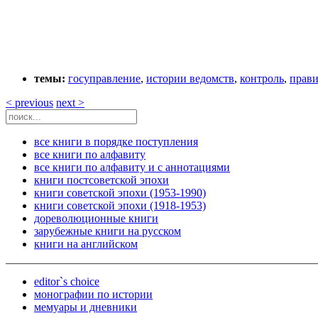
темы:
госуправление
,
истории ведомств
,
контроль
,
прави
< previous
next >
все книги в порядке поступления
все книги по алфавиту
все книги по алфавиту и с аннотациями
книги постсоветской эпохи
книги советской эпохи (1953-1990)
книги советской эпохи (1918-1953)
дореволюционные книги
зарубежные книги на русском
книги на английском
editor`s choice
монографии по истории
мемуары и дневники