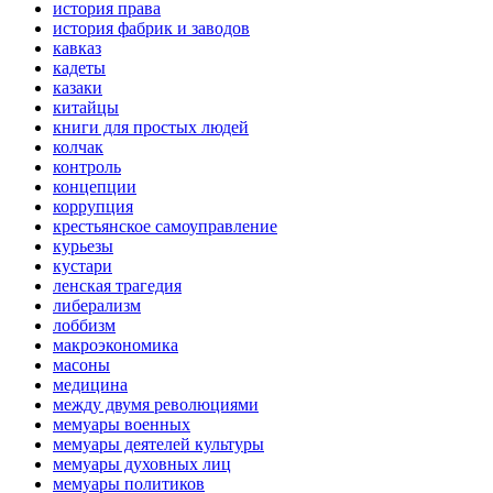
история права
история фабрик и заводов
кавказ
кадеты
казаки
китайцы
книги для простых людей
колчак
контроль
концепции
коррупция
крестьянское самоуправление
курьезы
кустари
ленская трагедия
либерализм
лоббизм
макроэкономика
масоны
медицина
между двумя революциями
мемуары военных
мемуары деятелей культуры
мемуары духовных лиц
мемуары политиков