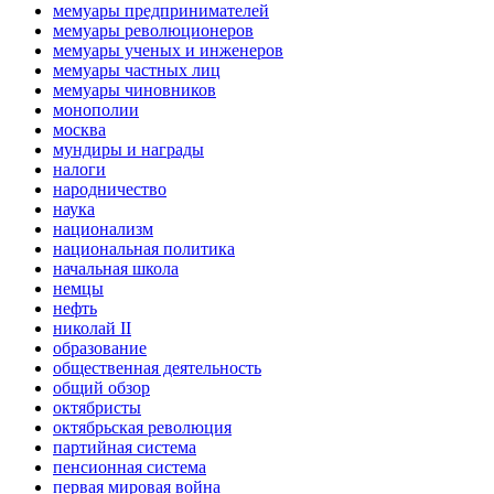
мемуары предпринимателей
мемуары революционеров
мемуары ученых и инженеров
мемуары частных лиц
мемуары чиновников
монополии
москва
мундиры и награды
налоги
народничество
наука
национализм
национальная политика
начальная школа
немцы
нефть
николай II
образование
общественная деятельность
общий обзор
октябристы
октябрьская революция
партийная система
пенсионная система
первая мировая война