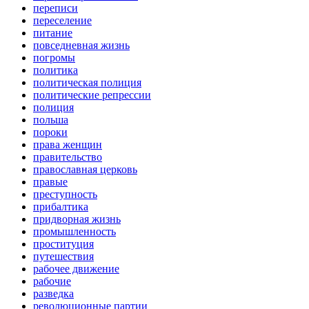
переписи
переселение
питание
повседневная жизнь
погромы
политика
политическая полиция
политические репрессии
полиция
польша
пороки
права женщин
правительство
православная церковь
правые
преступность
прибалтика
придворная жизнь
промышленность
проституция
путешествия
рабочее движение
рабочие
разведка
революционные партии