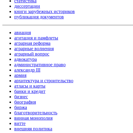
статистика
диссертации
книги зарубежных историков
публикация документов
авиация
агитация и памфлеты
аграрная реформа
аграрные волнения
аграрный вопрос
адвокатура
административное право
александр III
армия
архитектура и строительство
атласы и карты
банки и кредит
бизнес
биография
биржа
благотворительность
винная монополия
витте
внешняя политика