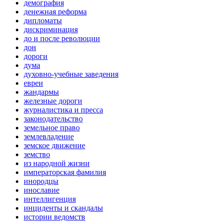
демография
денежная реформа
дипломаты
дискриминация
до и после революции
дон
дороги
дума
духовно-учебные заведения
евреи
жандармы
железные дороги
журналистика и пресса
законодательство
земельное право
землевладение
земское движение
земство
из народной жизни
императорская фамилия
инородцы
инославие
интеллигенция
инциденты и скандалы
истории ведомств