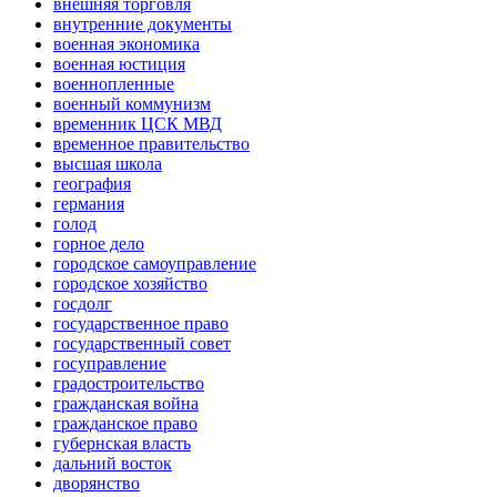
внешняя торговля
внутренние документы
военная экономика
военная юстиция
военнопленные
военный коммунизм
временник ЦСК МВД
временное правительство
высшая школа
география
германия
голод
горное дело
городское самоуправление
городское хозяйство
госдолг
государственное право
государственный совет
госуправление
градостроительство
гражданская война
гражданское право
губернская власть
дальний восток
дворянство