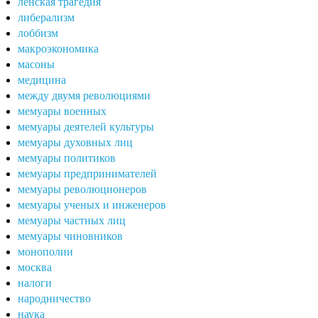
ленская трагедия
либерализм
лоббизм
макроэкономика
масоны
медицина
между двумя революциями
мемуары военных
мемуары деятелей культуры
мемуары духовных лиц
мемуары политиков
мемуары предпринимателей
мемуары революционеров
мемуары ученых и инженеров
мемуары частных лиц
мемуары чиновников
монополии
москва
налоги
народничество
наука