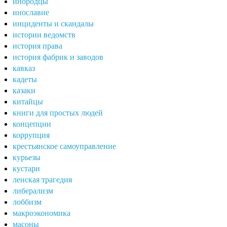
инородцы
инославие
инциденты и скандалы
истории ведомств
история права
история фабрик и заводов
кавказ
кадеты
казаки
китайцы
книги для простых людей
концепции
коррупция
крестьянское самоуправление
курьезы
кустари
ленская трагедия
либерализм
лоббизм
макроэкономика
масоны