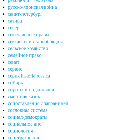
революция 1905 года
русско-японская война
санкт-петербург
сатира
север
сексуальные нравы
сектанты и старообрядцы
сельское хозяйство
семейное право
сенат
сервис
серия historia rossica
сибирь
сироты и подкидыши
смертная казнь
сопоставления с заграницей
сословная система
социал-демократы
социальное дно
социология
соцстрахование