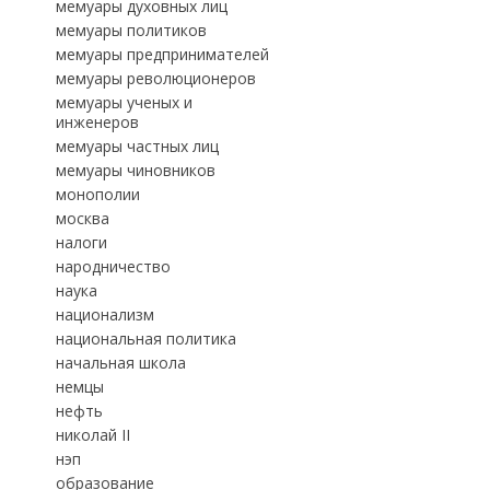
мемуары духовных лиц
мемуары политиков
мемуары предпринимателей
мемуары революционеров
мемуары ученых и
инженеров
мемуары частных лиц
мемуары чиновников
монополии
москва
налоги
народничество
наука
национализм
национальная политика
начальная школа
немцы
нефть
николай II
нэп
образование