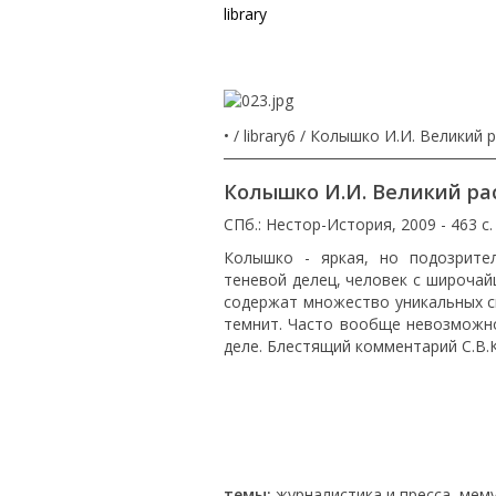
library
•
library6
Колышко И.И. Великий 
Колышко И.И. Великий ра
СПб.: Нестор-История, 2009 - 463 с.
Колышко - яркая, но подозрител
теневой делец, человек с широча
содержат множество уникальных св
темнит. Часто вообще невозможно
деле. Блестящий комментарий С.В.
темы:
журналистика и пресса
,
мему