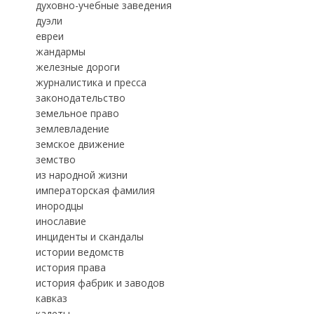
духовно-учебные заведения
дуэли
евреи
жандармы
железные дороги
журналистика и пресса
законодательство
земельное право
землевладение
земское движение
земство
из народной жизни
императорская фамилия
инородцы
инославие
инциденты и скандалы
истории ведомств
история права
история фабрик и заводов
кавказ
кадеты