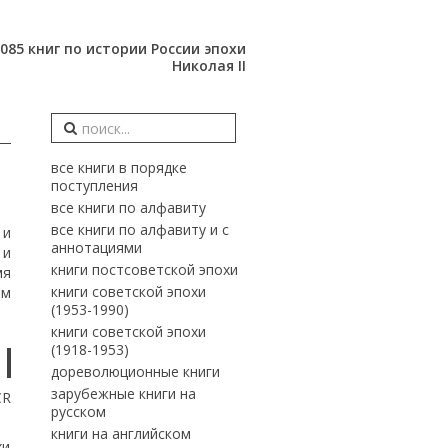
085 книг по истории России эпохи
Николая II
все книги в порядке
поступления
все книги по алфавиту
все книги по алфавиту и с
 и
аннотациями
 и
книги постсоветской эпохи
мя
книги советской эпохи
ом
(1953-1990)
книги советской эпохи
(1918-1953)
дореволюционные книги
зарубежные книги на
CR
русском
книги на английском
хи