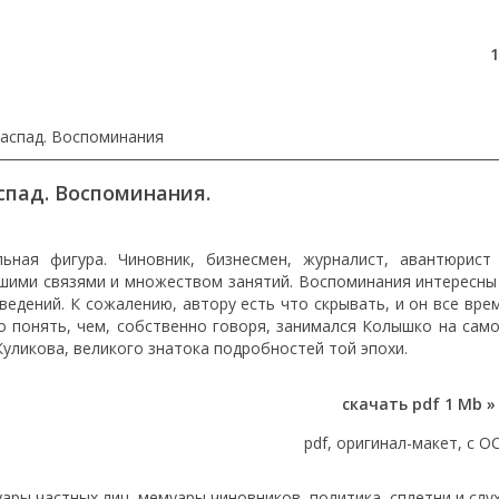
1
распад. Воспоминания
спад. Воспоминания.
ьная фигура. Чиновник, бизнесмен, журналист, авантюрист
йшими связями и множеством занятий. Воспоминания интересны
едений. К сожалению, автору есть что скрывать, и он все вре
 понять, чем, собственно говоря, занимался Колышко на сам
Куликова, великого знатока подробностей той эпохи.
скачать pdf 1 Mb »
pdf, оригинал-макет, с O
ары частных лиц
,
мемуары чиновников
,
политика
,
сплетни и слу