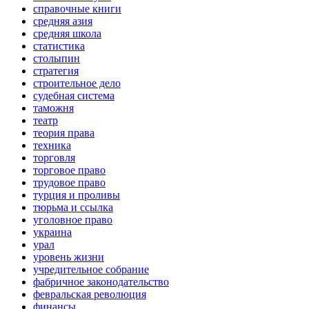
справочные книги
средняя азия
средняя школа
статистика
столыпин
стратегия
строительное дело
судебная система
таможня
театр
теория права
техника
торговля
торговое право
трудовое право
турция и проливы
тюрьма и ссылка
уголовное право
украина
урал
уровень жизни
учредительное собрание
фабричное законодательство
февральская революция
финансы