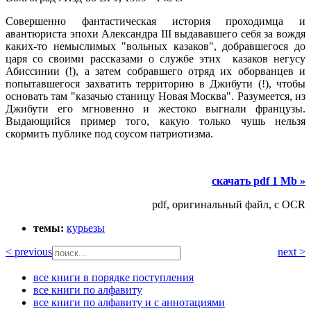
Совершенно фантастическая история проходимца и
авантюриста эпохи Александра III выдававшего себя за вождя
каких-то немыслимых "вольных казаков", добравшегося до
царя со своими рассказами о службе этих казаков негусу
Абиссинии (!), а затем собравшего отряд их оборванцев и
попытавшегося захватить территорию в Джибути (!), чтобы
основать там "казачью станицу Новая Москва". Разумеется, из
Джибути его мгновенно и жестоко выгнали французы.
Выдающийся пример того, какую только чушь нельзя
скормить публике под соусом патриотизма.
скачать pdf 1 Mb »
pdf, оригинальный файл, с OCR
темы:
курьезы
< previous
next >
все книги в порядке поступления
все книги по алфавиту
все книги по алфавиту и с аннотациями