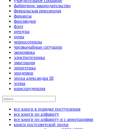
учредительное собрание
фабричное законодательство
февральская революция
финансы
финляндия
флот
цензура
цены
черносотенцы
чрезвычайные ситуации
экономика
электротехника
эмиграция
энергетика
эпидемии
эпоха александра III
эсеры
юриспруденция
все книги в порядке поступления
все книги по алфавиту
все книги по алфавиту и с аннотациями
книги постсоветской эпохи