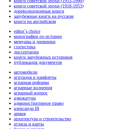
книги советской эпохи (1953-1990)
книги советской эпохи (1918-1953)
дореволюционные книги
зарубежные книги на русском
книги на английском
editor`s choice
монографии по истории
мемуары и дневники
статистика
диссертации
книги зарубежных историков
публикация документов
автомобили
агитация и памфлеты
аграрная реформа
аграрные волнения
аграрный вопрос
адвокатура
административное право
александр III
армия
архитектура и строительство
атласы и карты