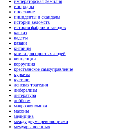
императорская фамилия
инородцы
инославие
инциденты и скандалы
истории ведомств
история фабрик и заводов
кавказ
кадеты
казаки
китайцы
книги для простых людей
концепции
коррупция
крестьянское самоуправление
курьезы
кустари
ленская трагедия
либерализм
литература
лоббизм
макроэкономика
масоны
медицина
между двумя революциями
мемуары военных