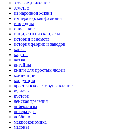
земское движение
земство
из народной жизни
императорская фамилия
инородцы
инославие
инциденты и скандалы
истории ведомств
история фабрик и заводов
кавказ
кадеты
казаки
китайцы
книги для простых людей
концепции
коррупция
крестьянское самоуправление
курьезы
кустари
ленская трагедия
либерализм
литература
лоббизм
макроэкономика
масоны