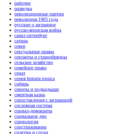
рабочие
разведка
революционные партии
революция 1905 года
русские о загранице
русско-японская война
санкт-петербург
сатира
север
сексуальные нравы
сектанты и старообрядцы
сельское хозяйство
семейное право
сенат
серия historia rossica
сибирь
сироты и подкидыши
смертная казнь
сопоставления с заграницей
сословная система
социал-демократы
социальное дно
социология
соцстрахование
сплетни и слухи