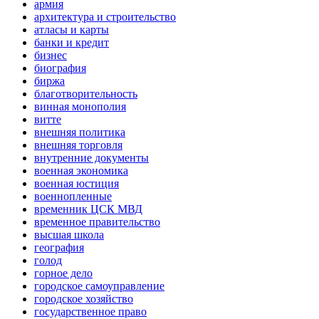
армия
архитектура и строительство
атласы и карты
банки и кредит
бизнес
биография
биржа
благотворительность
винная монополия
витте
внешняя политика
внешняя торговля
внутренние документы
военная экономика
военная юстиция
военнопленные
временник ЦСК МВД
временное правительство
высшая школа
география
голод
горное дело
городское самоуправление
городское хозяйство
государственное право