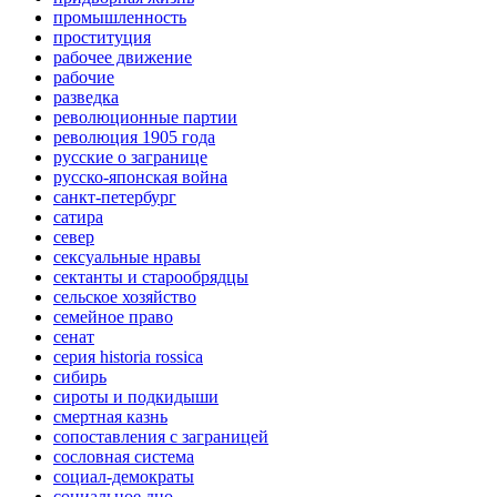
промышленность
проституция
рабочее движение
рабочие
разведка
революционные партии
революция 1905 года
русские о загранице
русско-японская война
санкт-петербург
сатира
север
сексуальные нравы
сектанты и старообрядцы
сельское хозяйство
семейное право
сенат
серия historia rossica
сибирь
сироты и подкидыши
смертная казнь
сопоставления с заграницей
сословная система
социал-демократы
социальное дно