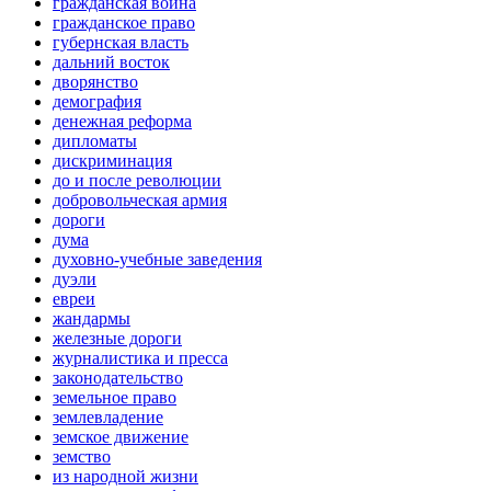
гражданская война
гражданское право
губернская власть
дальний восток
дворянство
демография
денежная реформа
дипломаты
дискриминация
до и после революции
добровольческая армия
дороги
дума
духовно-учебные заведения
дуэли
евреи
жандармы
железные дороги
журналистика и пресса
законодательство
земельное право
землевладение
земское движение
земство
из народной жизни