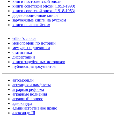
книги постсоветской эпохи
книги советской эпохи (1953-1990)
книги советской эпохи (1918-1953)
дореволюционные книги
зарубежные книги на русском
книги на английском
editor`s choice
монографии по истории
мемуары и дневники
статистика
диссертации
книги зарубежных историков
публикация документов
автомобили
агитация и памфлеты
аграрная реформа
аграрные волнения
аграрный вопрос
адвокатура
административное право
александр III