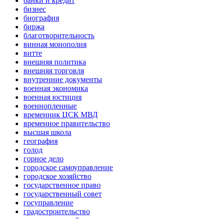
банки и кредит
бизнес
биография
биржа
благотворительность
винная монополия
витте
внешняя политика
внешняя торговля
внутренние документы
военная экономика
военная юстиция
военнопленные
временник ЦСК МВД
временное правительство
высшая школа
география
голод
горное дело
городское самоуправление
городское хозяйство
государственное право
государственный совет
госуправление
градостроительство