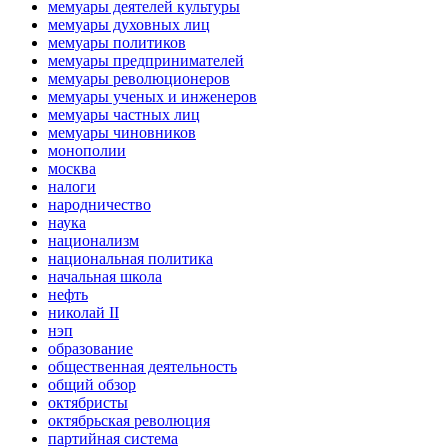
мемуары деятелей культуры
мемуары духовных лиц
мемуары политиков
мемуары предпринимателей
мемуары революционеров
мемуары ученых и инженеров
мемуары частных лиц
мемуары чиновников
монополии
москва
налоги
народничество
наука
национализм
национальная политика
начальная школа
нефть
николай II
нэп
образование
общественная деятельность
общий обзор
октябристы
октябрьская революция
партийная система