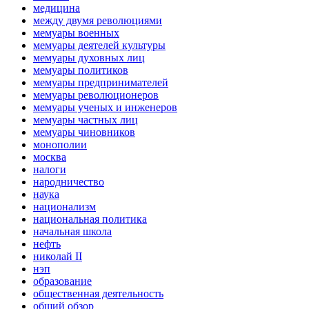
медицина
между двумя революциями
мемуары военных
мемуары деятелей культуры
мемуары духовных лиц
мемуары политиков
мемуары предпринимателей
мемуары революционеров
мемуары ученых и инженеров
мемуары частных лиц
мемуары чиновников
монополии
москва
налоги
народничество
наука
национализм
национальная политика
начальная школа
нефть
николай II
нэп
образование
общественная деятельность
общий обзор