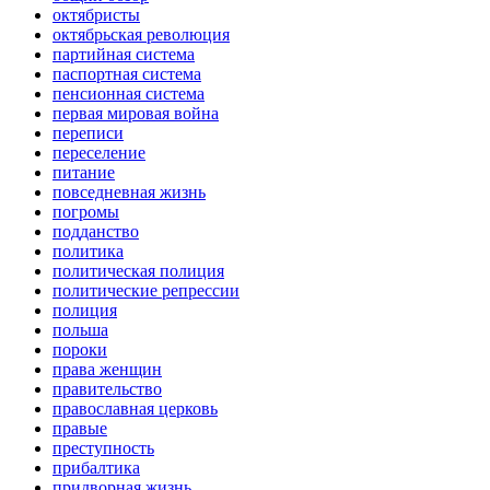
октябристы
октябрьская революция
партийная система
паспортная система
пенсионная система
первая мировая война
переписи
переселение
питание
повседневная жизнь
погромы
подданство
политика
политическая полиция
политические репрессии
полиция
польша
пороки
права женщин
правительство
православная церковь
правые
преступность
прибалтика
придворная жизнь