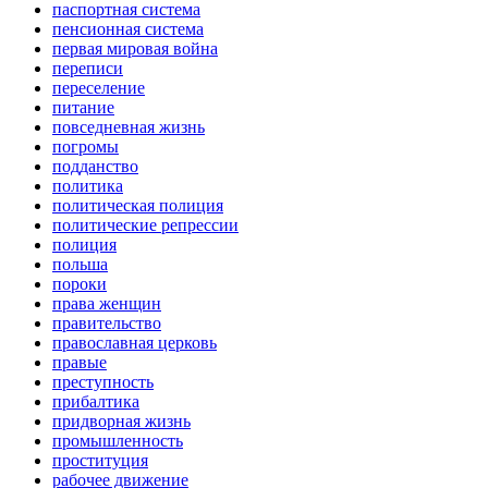
паспортная система
пенсионная система
первая мировая война
переписи
переселение
питание
повседневная жизнь
погромы
подданство
политика
политическая полиция
политические репрессии
полиция
польша
пороки
права женщин
правительство
православная церковь
правые
преступность
прибалтика
придворная жизнь
промышленность
проституция
рабочее движение