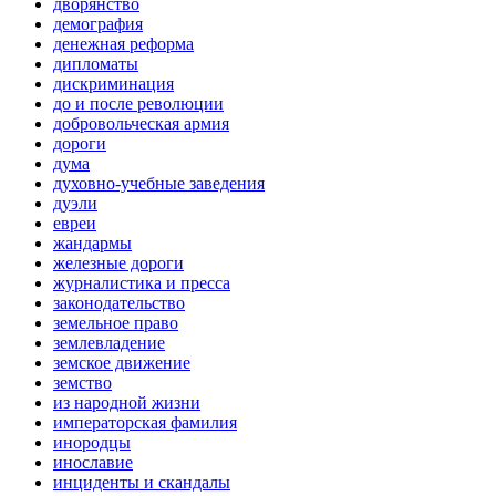
дворянство
демография
денежная реформа
дипломаты
дискриминация
до и после революции
добровольческая армия
дороги
дума
духовно-учебные заведения
дуэли
евреи
жандармы
железные дороги
журналистика и пресса
законодательство
земельное право
землевладение
земское движение
земство
из народной жизни
императорская фамилия
инородцы
инославие
инциденты и скандалы