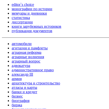
editor`s choice
монографии по истории
мемуары и дневники
статистика
диссертации
книги зарубежных историков
публикация документов
автомобили
агитация и памфлеты
аграрная реформа
аграрные волнения
аграрный вопрос
адвокатура
административное право
александр III
армия
архитектура и строительство
атласы и карты
банки и кредит
бизнес
биография
биржа