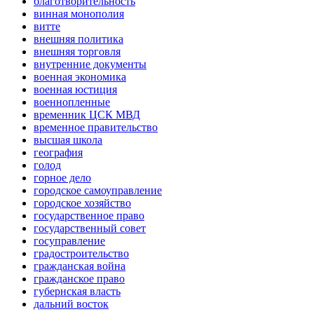
благотворительность
винная монополия
витте
внешняя политика
внешняя торговля
внутренние документы
военная экономика
военная юстиция
военнопленные
временник ЦСК МВД
временное правительство
высшая школа
география
голод
горное дело
городское самоуправление
городское хозяйство
государственное право
государственный совет
госуправление
градостроительство
гражданская война
гражданское право
губернская власть
дальний восток