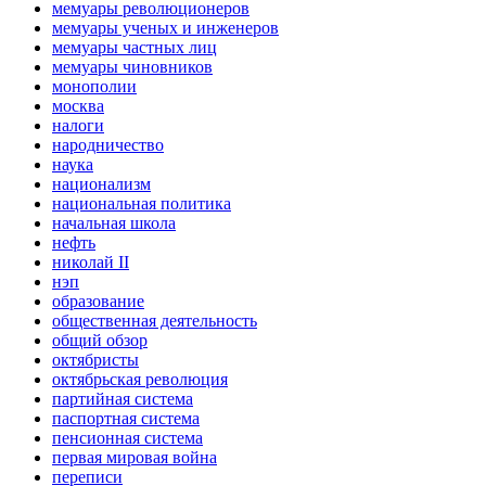
мемуары революционеров
мемуары ученых и инженеров
мемуары частных лиц
мемуары чиновников
монополии
москва
налоги
народничество
наука
национализм
национальная политика
начальная школа
нефть
николай II
нэп
образование
общественная деятельность
общий обзор
октябристы
октябрьская революция
партийная система
паспортная система
пенсионная система
первая мировая война
переписи