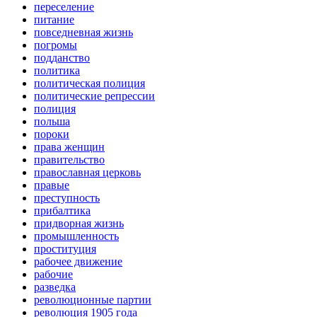
переселение
питание
повседневная жизнь
погромы
подданство
политика
политическая полиция
политические репрессии
полиция
польша
пороки
права женщин
правительство
православная церковь
правые
преступность
прибалтика
придворная жизнь
промышленность
проституция
рабочее движение
рабочие
разведка
революционные партии
революция 1905 года