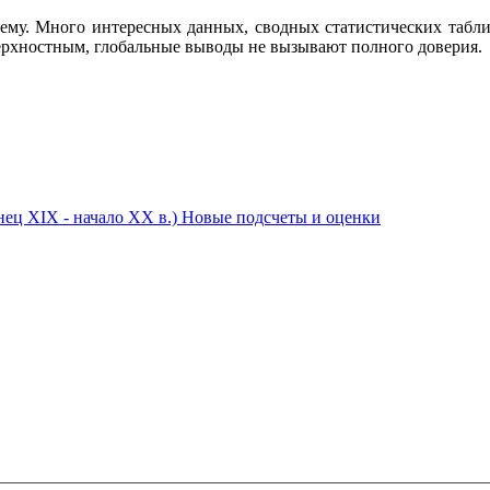
му. Много интересных данных, сводных статистических таблиц, 
оверхностным, глобальные выводы не вызывают полного доверия.
нец XIX - начало XX в.) Новые подсчеты и оценки