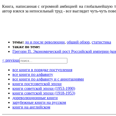
Книга, написанная с огромной амбицией на глобальнейшую те
автор взялся за непосильный труд - все выглядит чуть-чуть п
темы:
до и после революции
,
общий обзор
,
статистика
также по теме:
Грегори П. Экономический рост Российской империи (ко
< previous
все книги в порядке поступления
все книги по алфавиту
все книги по алфавиту и с аннотациями
книги постсоветской эпохи
книги советской эпохи (1953-1990)
книги советской эпохи (1918-1953)
дореволюционные книги
зарубежные книги на русском
книги на английском