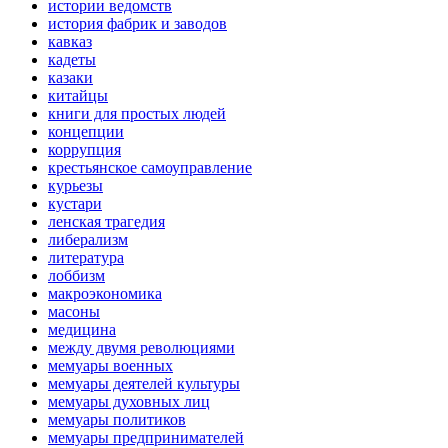
истории ведомств
история фабрик и заводов
кавказ
кадеты
казаки
китайцы
книги для простых людей
концепции
коррупция
крестьянское самоуправление
курьезы
кустари
ленская трагедия
либерализм
литература
лоббизм
макроэкономика
масоны
медицина
между двумя революциями
мемуары военных
мемуары деятелей культуры
мемуары духовных лиц
мемуары политиков
мемуары предпринимателей