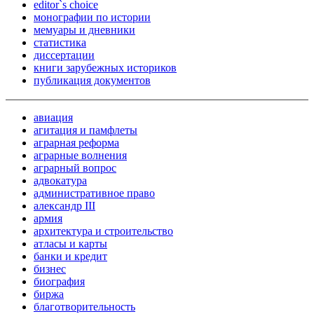
editor`s choice
монографии по истории
мемуары и дневники
статистика
диссертации
книги зарубежных историков
публикация документов
авиация
агитация и памфлеты
аграрная реформа
аграрные волнения
аграрный вопрос
адвокатура
административное право
александр III
армия
архитектура и строительство
атласы и карты
банки и кредит
бизнес
биография
биржа
благотворительность