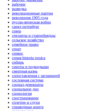
рабочие
разведка
революционные партии
революция 1905 года
русско-японская война
санкт-петербург
север
сектанты и старообрядцы
сельское хозяйство
семейное право
сенат
сервис
серия historia rossica
сибирь
сироты и подкидыши
смертная казнь
сопоставления с заграницей
сословная система
социал-демократы
социальное дно
социология
соцстрахование
сплетни и слухи
справочные книги