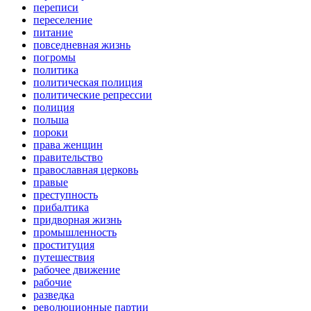
переписи
переселение
питание
повседневная жизнь
погромы
политика
политическая полиция
политические репрессии
полиция
польша
пороки
права женщин
правительство
православная церковь
правые
преступность
прибалтика
придворная жизнь
промышленность
проституция
путешествия
рабочее движение
рабочие
разведка
революционные партии