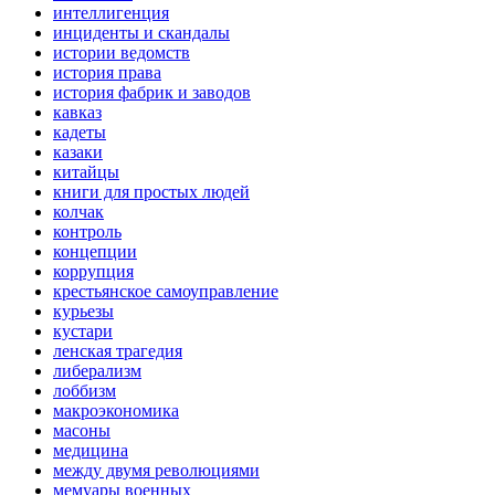
интеллигенция
инциденты и скандалы
истории ведомств
история права
история фабрик и заводов
кавказ
кадеты
казаки
китайцы
книги для простых людей
колчак
контроль
концепции
коррупция
крестьянское самоуправление
курьезы
кустари
ленская трагедия
либерализм
лоббизм
макроэкономика
масоны
медицина
между двумя революциями
мемуары военных