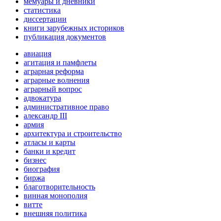
мемуары и дневники
статистика
диссертации
книги зарубежных историков
публикация документов
авиация
агитация и памфлеты
аграрная реформа
аграрные волнения
аграрный вопрос
адвокатура
административное право
александр III
армия
архитектура и строительство
атласы и карты
банки и кредит
бизнес
биография
биржа
благотворительность
винная монополия
витте
внешняя политика