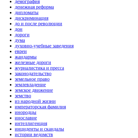
демография
денежная реформа
дипломаты
дискриминация
до и после революции
дон
дороги
дума
духовно-учебные заведения
евреи
жандармы
железные дороги
журналистика и пресса
законодательство
земельное право
землевладение
земское движение
земство
из народной жизни
императорская фамилия
инородцы
инославие
интеллигенция
инциденты и скандалы
истории ведомств