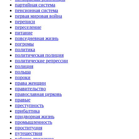
партийная система
пенсионная система
первая мировая война
переписи
переселение
питание
повседневная жизнь
погромы
политика
политическая полиция
политические репрессии
полиция
польша
пороки
права женщин
правительство
православная церковь
правые
преступность
прибалтика
придворная жизнь
промышленность
проституция
путешествия
рабочее движение