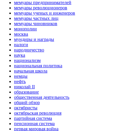
мемуары предпринимателей
мемуары революционеров
мемуары ученых и инженеров
мемуары частных лиц
мемуары чиновников
монополии
москва
мундиры и награды
налоги
народничество
наука
национализм
национальная политика
начальная школа
немцы
нефть
николай II
образование
общественная деятельность
общий обзор
октябристы
октябрьская революция
партийная система
пенсионная система
первая мировая война