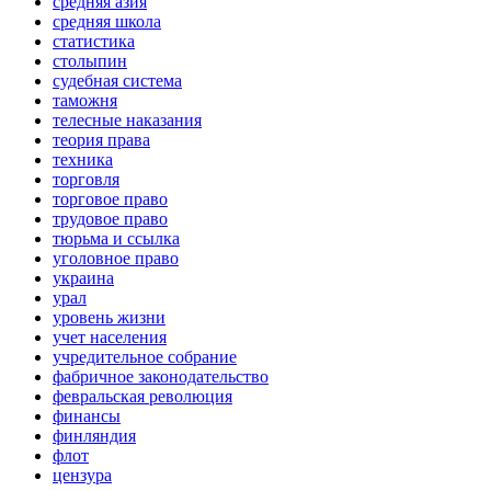
средняя азия
средняя школа
статистика
столыпин
судебная система
таможня
телесные наказания
теория права
техника
торговля
торговое право
трудовое право
тюрьма и ссылка
уголовное право
украина
урал
уровень жизни
учет населения
учредительное собрание
фабричное законодательство
февральская революция
финансы
финляндия
флот
цензура