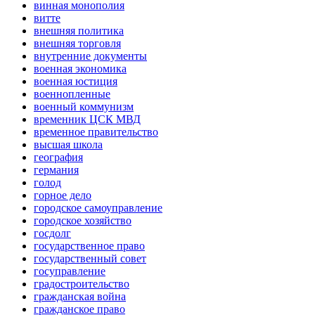
винная монополия
витте
внешняя политика
внешняя торговля
внутренние документы
военная экономика
военная юстиция
военнопленные
военный коммунизм
временник ЦСК МВД
временное правительство
высшая школа
география
германия
голод
горное дело
городское самоуправление
городское хозяйство
госдолг
государственное право
государственный совет
госуправление
градостроительство
гражданская война
гражданское право