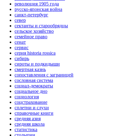
революция 1905 года
русско-японская война
санкт-петербург
север
сектанты и старообрядцы
сельское хозяйство
семейное право
сенат
сервис
серия historia rossica
сибирь
сироты и подкидыши
смертная казнь
сопоставления с заграницей
сословная система
социал-демократы
социальное дно
социология
соцстрахование
сплетни и слухи
справочные книги
средняя азия
средняя школа
статистика
столыпин