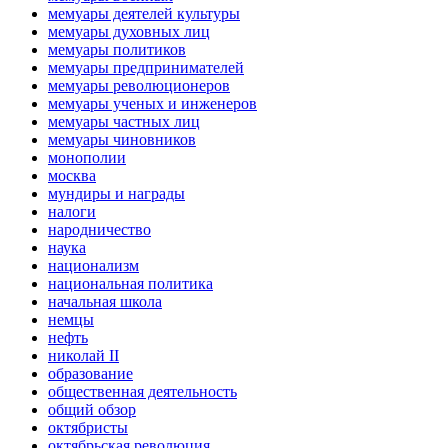
мемуары деятелей культуры
мемуары духовных лиц
мемуары политиков
мемуары предпринимателей
мемуары революционеров
мемуары ученых и инженеров
мемуары частных лиц
мемуары чиновников
монополии
москва
мундиры и награды
налоги
народничество
наука
национализм
национальная политика
начальная школа
немцы
нефть
николай II
образование
общественная деятельность
общий обзор
октябристы
октябрьская революция