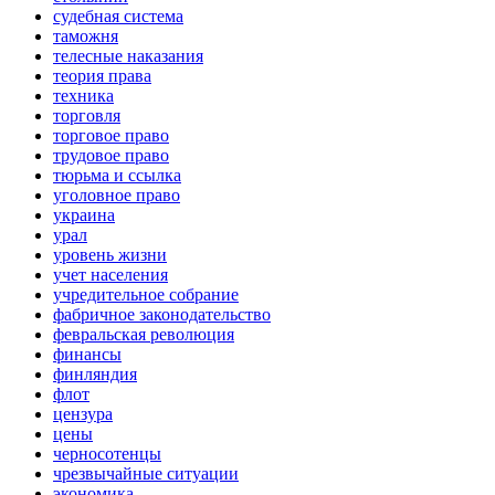
судебная система
таможня
телесные наказания
теория права
техника
торговля
торговое право
трудовое право
тюрьма и ссылка
уголовное право
украина
урал
уровень жизни
учет населения
учредительное собрание
фабричное законодательство
февральская революция
финансы
финляндия
флот
цензура
цены
черносотенцы
чрезвычайные ситуации
экономика