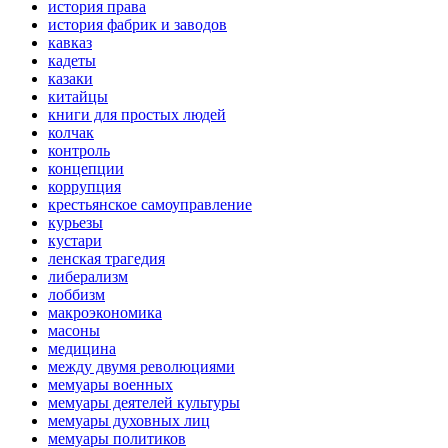
история права
история фабрик и заводов
кавказ
кадеты
казаки
китайцы
книги для простых людей
колчак
контроль
концепции
коррупция
крестьянское самоуправление
курьезы
кустари
ленская трагедия
либерализм
лоббизм
макроэкономика
масоны
медицина
между двумя революциями
мемуары военных
мемуары деятелей культуры
мемуары духовных лиц
мемуары политиков