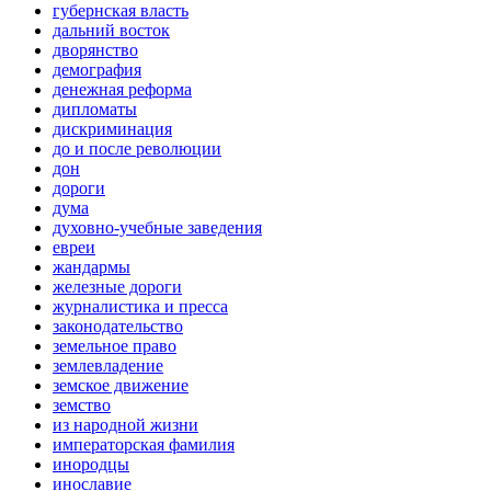
губернская власть
дальний восток
дворянство
демография
денежная реформа
дипломаты
дискриминация
до и после революции
дон
дороги
дума
духовно-учебные заведения
евреи
жандармы
железные дороги
журналистика и пресса
законодательство
земельное право
землевладение
земское движение
земство
из народной жизни
императорская фамилия
инородцы
инославие