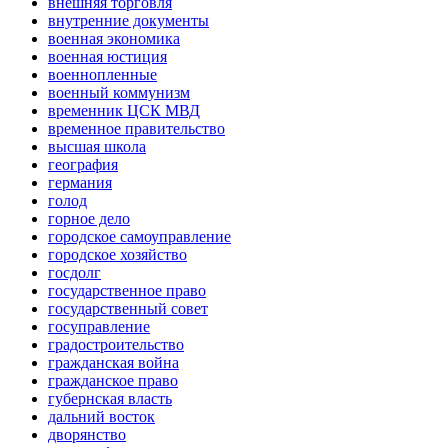
внешняя торговля
внутренние документы
военная экономика
военная юстиция
военнопленные
военный коммунизм
временник ЦСК МВД
временное правительство
высшая школа
география
германия
голод
горное дело
городское самоуправление
городское хозяйство
госдолг
государственное право
государственный совет
госуправление
градостроительство
гражданская война
гражданское право
губернская власть
дальний восток
дворянство