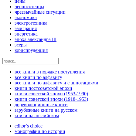
цены
черносотенцы
чрезвычайные ситуации
экономика
электротехника
эмиграция
энергетика
эпоха александра III
эсеры
юриспруденция
все книги в порядке поступления
все книги по алфавиту
все книги по алфавиту и с аннотациями
книги постсоветской эпохи
книги советской эпохи (1953-1990)
книги советской эпохи (1918-1953)
дореволюционные книги
зарубежные книги на русском
книги на английском
editor`s choice
монографии по истории