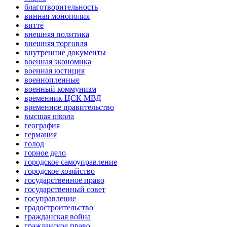
благотворительность
винная монополия
витте
внешняя политика
внешняя торговля
внутренние документы
военная экономика
военная юстиция
военнопленные
военный коммунизм
временник ЦСК МВД
временное правительство
высшая школа
география
германия
голод
горное дело
городское самоуправление
городское хозяйство
государственное право
государственный совет
госуправление
градостроительство
гражданская война
гражданское право