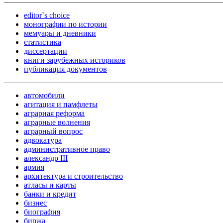
editor`s choice
монографии по истории
мемуары и дневники
статистика
диссертации
книги зарубежных историков
публикация документов
автомобили
агитация и памфлеты
аграрная реформа
аграрные волнения
аграрный вопрос
адвокатура
административное право
александр III
армия
архитектура и строительство
атласы и карты
банки и кредит
бизнес
биография
биржа