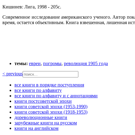
Кишинев: Лига, 1998 - 205с.
Современное исследование американского ученого. Автор пока
время, остается объективным. Книга взвешенная, лишенная ист
темы:
евреи
,
погромы
,
революция 1905 года
< previous
все книги в порядке поступления
все книги по алфавиту
все книги по алфавиту и с аннотациями
книги постсоветской эпохи
книги советской эпохи (1953-1990)
книги советской эпохи (1918-1953)
дореволюционные книги
зарубежные книги на русском
книги на английском