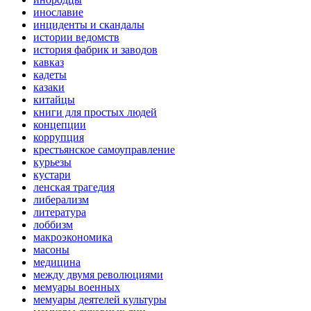
инославие
инциденты и скандалы
истории ведомств
история фабрик и заводов
кавказ
кадеты
казаки
китайцы
книги для простых людей
концепции
коррупция
крестьянское самоуправление
курьезы
кустари
ленская трагедия
либерализм
литература
лоббизм
макроэкономика
масоны
медицина
между двумя революциями
мемуары военных
мемуары деятелей культуры