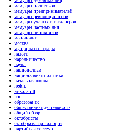
мемуары духовных лиц
мемуары политиков
мемуары предпринимателей
мемуары революционеров
мемуары ученых и инженеров
мемуары частных лиц
мемуары чиновников
монополии
москва
мундиры и награды
налоги
народничество
наука
национализм
национальная политика
начальная школа
нефть
николай II
нэп
образование
общественная деятельность
общий обзор
октябристы
октябрьская революция
партийная система