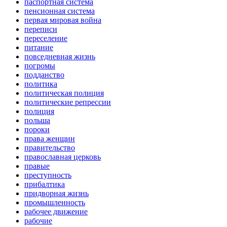
паспортная система
пенсионная система
первая мировая война
переписи
переселение
питание
повседневная жизнь
погромы
подданство
политика
политическая полиция
политические репрессии
полиция
польша
пороки
права женщин
правительство
православная церковь
правые
преступность
прибалтика
придворная жизнь
промышленность
рабочее движение
рабочие