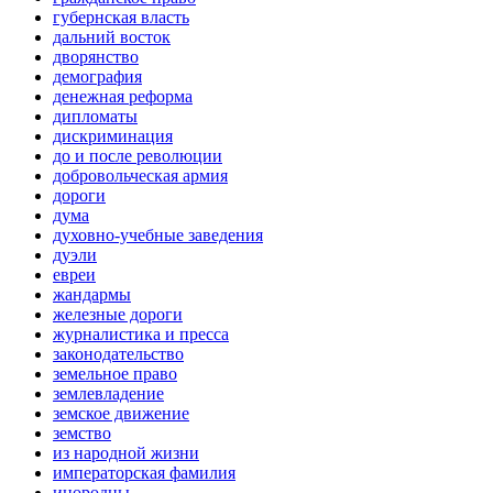
губернская власть
дальний восток
дворянство
демография
денежная реформа
дипломаты
дискриминация
до и после революции
добровольческая армия
дороги
дума
духовно-учебные заведения
дуэли
евреи
жандармы
железные дороги
журналистика и пресса
законодательство
земельное право
землевладение
земское движение
земство
из народной жизни
императорская фамилия
инородцы