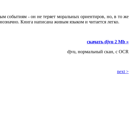
м событиям - он не теряет моральных ориентиров, но, в то же
днозначно. Книга написана живым языком и читается легко.
скачать djvu 2 Mb »
djvu, нормальный скан, с OCR
next >